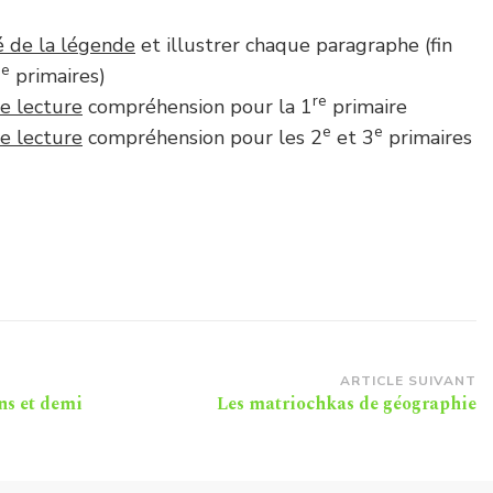
é de la légende
et illustrer chaque paragraphe (fin
e
3
primaires)
re
de lecture
compréhension pour la 1
primaire
e
e
de lecture
compréhension pour les 2
et 3
primaires
ARTICLE SUIVANT
ns et demi
Les matriochkas de géographie