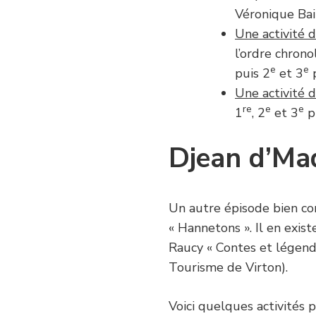
Véronique Bai
Une activité 
l’ordre chron
e
e
puis 2
et 3
p
Une activité 
re
e
e
1
, 2
et 3
p
Djean d’Ma
Un autre épisode bien co
« Hannetons ». Il en exist
Raucy « Contes et légend
Tourisme de Virton).
Voici quelques activités 