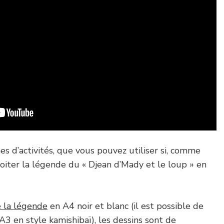
ches d’activités, que vous pouvez utiliser si, comme
oiter la légende du « Djean d’Mady et le loup » en
 la légende
en A4 noir et blanc (il est possible de
A3 en style kamishibaï), les dessins sont de