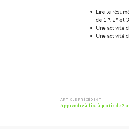
Lire
le résum
re
e
de 1
, 2
et 
Une activité 
Une activité 
Navigation
ARTICLE PRÉCÉDENT
Apprendre à lire à partir de 2 a
d'article