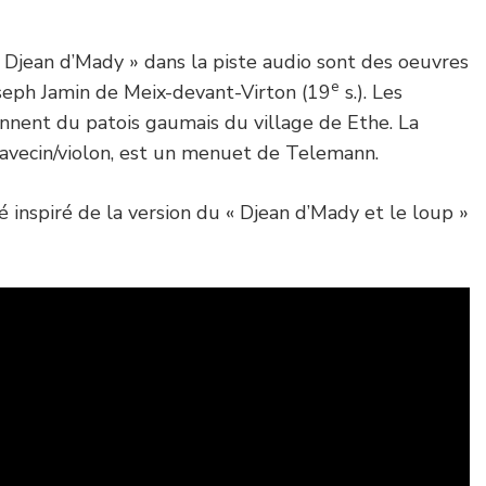
« Djean d’Mady » dans la piste audio sont des oeuvres
e
seph Jamin de Meix-devant-Virton (19
s.). Les
ennent du patois gaumais du village de Ethe. La
avecin/violon, est un menuet de Telemann.
té inspiré de la version du « Djean d’Mady et le loup »